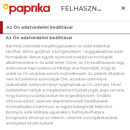
FELHASZNÁLÓI BEÁLLÍTÁSOK
Az Ön adatvédelmi beállításai
Az Ön adatvédelmi beállításai
Bármely weboldal meglátogatásakor az oldal adatokat
RECEPTJEINK
tárolhat, illetve gyűjthet a böngészőben – leggyakrabban sütik
formájában, illetve egyéb nyomonkövetési technológiák
alkalmazásával is. Az adat lehet Önnel, az Ön beállításaival vagy
RENDEZÉS
eszközével kapcsolatos és főképp arra használják, hogy az
oldalt az Ön elvárásai szerint működtessék. Az adatok általában
nem közvetlenül azonosítják Önt, azonban személyre
szabottabb webes élményt nyújthatnak az Ön számára. Mivel
SZŰRŐK
tiszteletben tartjuk a magánélethez fűződő jogát, joga van arra,
hogy bizonyos sütitípusokat ne engedélyezzen. További
információkért, valamint alapértelmezett beállításaink
módosításához kattintson az egyes kategóriák fejlécére.
Bizonyos sütik letiltása ugyanakkor befolyásolhatja a
böngészési élményt az oldalon, valamint a szolgáltatásokat,
amelyeket kínálni tudunk.