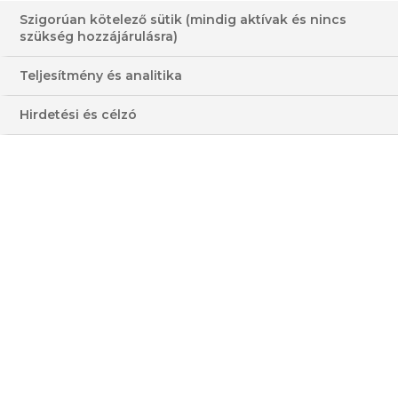
Szigorúan kötelező sütik (mindig aktívak és nincs
szükség hozzájárulásra)
Teljesítmény és analitika
Hirdetési és célzó
LECSÓS SZELET
CSIRKEMELL-COPFOCSKA BACON-BE
TEKERT BURGONYA