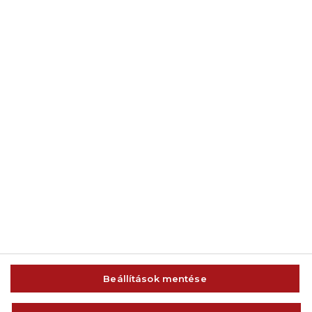
© 2014-2026 AMC Global Media Inc. Minden jog fenntartva.
Beállítások mentése
IMPRESSZUM
FELHASZNÁLÁSI FELTÉTELEK