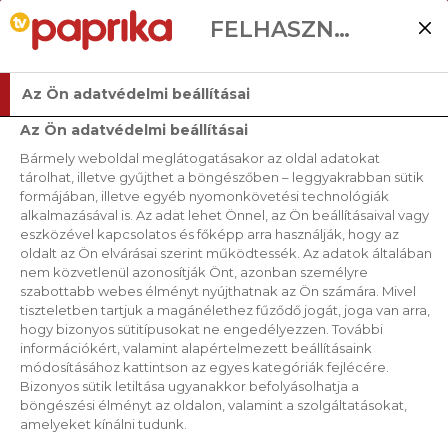
FELHASZNÁLÓI BEÁLLÍTÁSOK
Az Ön adatvédelmi beállításai
Az Ön adatvédelmi beállításai
Bármely weboldal meglátogatásakor az oldal adatokat
tárolhat, illetve gyűjthet a böngészőben – leggyakrabban sütik
formájában, illetve egyéb nyomonkövetési technológiák
alkalmazásával is. Az adat lehet Önnel, az Ön beállításaival vagy
eszközével kapcsolatos és főképp arra használják, hogy az
oldalt az Ön elvárásai szerint működtessék. Az adatok általában
nem közvetlenül azonosítják Önt, azonban személyre
szabottabb webes élményt nyújthatnak az Ön számára. Mivel
tiszteletben tartjuk a magánélethez fűződő jogát, joga van arra,
hogy bizonyos sütitípusokat ne engedélyezzen. További
információkért, valamint alapértelmezett beállításaink
módosításához kattintson az egyes kategóriák fejlécére.
Bizonyos sütik letiltása ugyanakkor befolyásolhatja a
böngészési élményt az oldalon, valamint a szolgáltatásokat,
amelyeket kínálni tudunk.