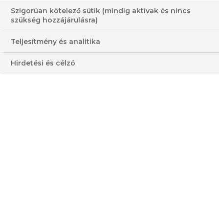
Szigorúan kötelező sütik (mindig aktívak és nincs
szükség hozzájárulásra)
VADAS LEVES
Teljesítmény és analitika
KACSAZSÍRBAN PIRÍTOTT
Hirdetési és célzó
KENYÉRKOCKÁVAL
HOZZÁVALÓK