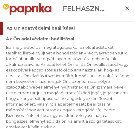
FELHASZNÁLÓI BEÁLLÍTÁSOK
Az Ön adatvédelmi beállításai
Az Ön adatvédelmi beállításai
Bármely weboldal meglátogatásakor az oldal adatokat
tárolhat, illetve gyűjthet a böngészőben – leggyakrabban sütik
formájában, illetve egyéb nyomonkövetési technológiák
alkalmazásával is. Az adat lehet Önnel, az Ön beállításaival vagy
eszközével kapcsolatos és főképp arra használják, hogy az
oldalt az Ön elvárásai szerint működtessék. Az adatok általában
nem közvetlenül azonosítják Önt, azonban személyre
szabottabb webes élményt nyújthatnak az Ön számára. Mivel
tiszteletben tartjuk a magánélethez fűződő jogát, joga van arra,
hogy bizonyos sütitípusokat ne engedélyezzen. További
információkért, valamint alapértelmezett beállításaink
módosításához kattintson az egyes kategóriák fejlécére.
Bizonyos sütik letiltása ugyanakkor befolyásolhatja a
böngészési élményt az oldalon, valamint a szolgáltatásokat,
amelyeket kínálni tudunk.