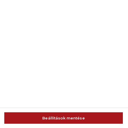
© 2014-2026 AMC Global Media Inc. Minden jog fenntartva.
Beállítások mentése
IMPRESSZUM