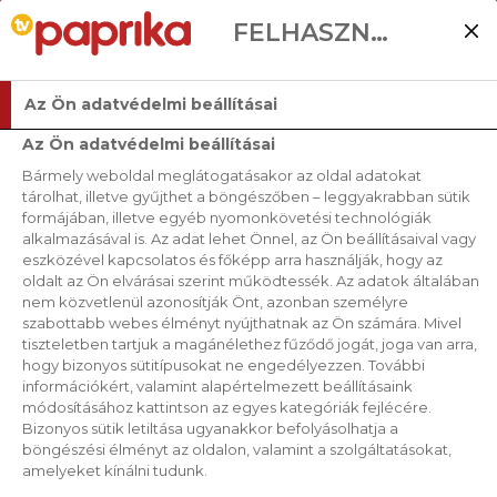
FELHASZNÁLÓI BEÁLLÍTÁSOK
Az Ön adatvédelmi beállításai
Az Ön adatvédelmi beállításai
Bármely weboldal meglátogatásakor az oldal adatokat
RECEPTJEINK
tárolhat, illetve gyűjthet a böngészőben – leggyakrabban sütik
formájában, illetve egyéb nyomonkövetési technológiák
alkalmazásával is. Az adat lehet Önnel, az Ön beállításaival vagy
RENDEZÉS
eszközével kapcsolatos és főképp arra használják, hogy az
oldalt az Ön elvárásai szerint működtessék. Az adatok általában
nem közvetlenül azonosítják Önt, azonban személyre
szabottabb webes élményt nyújthatnak az Ön számára. Mivel
SZŰRŐK
tiszteletben tartjuk a magánélethez fűződő jogát, joga van arra,
hogy bizonyos sütitípusokat ne engedélyezzen. További
információkért, valamint alapértelmezett beállításaink
módosításához kattintson az egyes kategóriák fejlécére.
Bizonyos sütik letiltása ugyanakkor befolyásolhatja a
böngészési élményt az oldalon, valamint a szolgáltatásokat,
amelyeket kínálni tudunk.