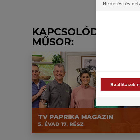
Hirdetési és cél
KAPCSOLÓDÓ
MŰSOR:
Beállítások 
TV PAPRIKA MAGAZIN
5. ÉVAD 17. RÉSZ