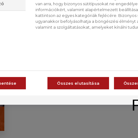
zó
van arra, hogy bizonyos sütitípusokat ne engedély
tányérokban
információkért, valamint alapértelmezett beállítá
rámorzsoljuk a kecskesajtot, beleszórunk ad
kattintson az egyes kategóriák fejlécére. Bizonyos sü
ugyanakkor befolyásolhatja a böngészési élményt a
meglocsoljuk az oliva-, esetleg pisztáciaolajj
valamint a szolgáltatásokat, amelyeket kínálni tudu
néhány szem
goji bogyót.
CS
RO
mentése
Összes elutasítása
Össze
VISSZA A LISTÁRA