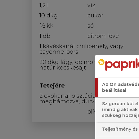
1,2 l
víz
10 dkg
cukor
½ kk
só
1 db
citrom leve
1 kávéskanál chilipehely, vagy
cayenne-bors
20 dkg lágy, de morzsolható
natúr kecskesajt
Az Ön adatvéd
Tetejére
beállításai
2 evőkanál pisztácia,
meghámozva, durvára vágva
Szigorúan kötel
(mindig aktívak
olívaolaj
szükség hozzájá
Teljesítmény és 