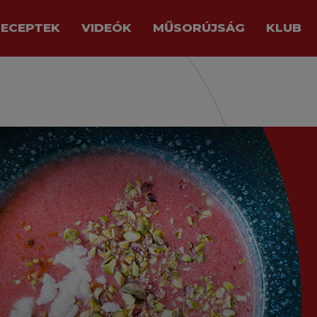
RECEPTEK
VIDEÓK
MŰSORÚJSÁG
KLUB