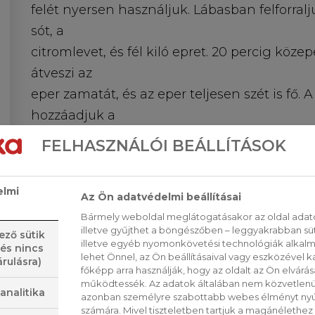
felét nyersen használjuk. Lábasban felforralj
sót, a
citromlevet, és fél kiló epret. 20 percig köze
átveszi az
eper zamatát, és az eper teljesen szét is fő. A
hozzáadjuk a
chilipelyhet is. Kissé lehűtjük. Ennek legeg
FELHASZNÁLÓI BEÁLLÍTÁSOK
üvegtálba, és azt
a mosogatóba, vagy egy még nagyobb tálba á
elmi
Az Ön adatvédelmi beállításai
vízzel (esetleg
Bármely weboldal meglátogatásakor az oldal adato
jéggel). Amikor lehűlt, hozzáadjuk a megtisztí
illetve gyűjthet a böngészőben – leggyakrabban sü
ező sütik
majd
illetve egyéb nyomonkövetési technológiák alkalma
 és nincs
lehet Önnel, az Ön beállításaival vagy eszközével k
rulásra)
botmixerrel, vagy turmixgépben simára püré
főképp arra használják, hogy az oldalt az Ön elvárása
átpasszírozni,
működtessék. Az adatok általában nem közvetlenül
analitika
azonban személyre szabottabb webes élményt nyú
hogy eltávolítsuk az apró magokat. Tálalásig 
számára. Mivel tiszteletben tartjuk a magánélethez 