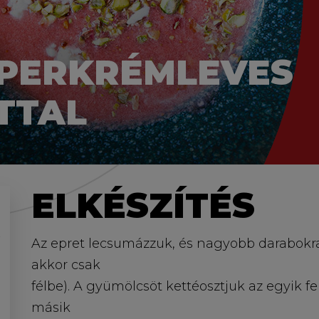
EPERKRÉMLEVES
TTAL
ELKÉSZÍTÉS
Az epret lecsumázzuk, és nagyobb darabokr
akkor csak
félbe). A gyümölcsöt kettéosztjuk az egyik felé
másik