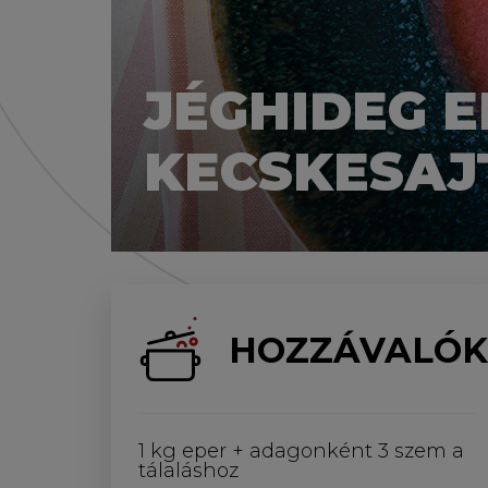
JÉGHIDEG 
KECSKESAJ
HOZZÁVALÓK
1 kg eper + adagonként 3 szem a
tálaláshoz