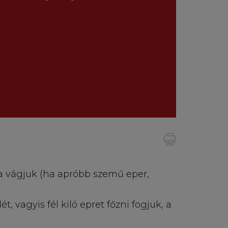
a vágjuk (ha apróbb szemű eper,
t, vagyis fél kiló epret főzni fogjuk, a