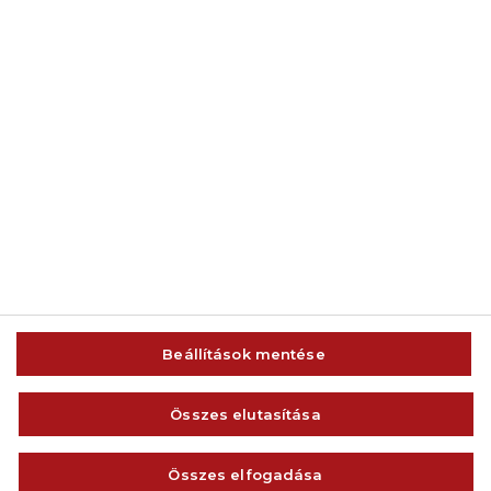
© 2014-2026 AMC Global Media Inc. Minden jog fenntartva.
Beállítások mentése
IMPRESSZUM
FELHASZNÁLÁSI FELTÉTELEK
Összes elutasítása
VISSZAÉLÉS-BEJELENTÉS
ADATVÉDELEM ÉS ADATKEZELÉS
Összes elfogadása