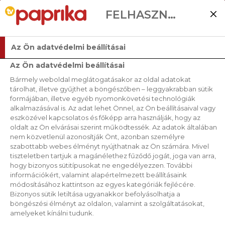
FELHASZNÁLÓI BEÁLLÍTÁSOK
Az Ön adatvédelmi beállításai
Az Ön adatvédelmi beállításai
Bármely weboldal meglátogatásakor az oldal adatokat
tárolhat, illetve gyűjthet a böngészőben – leggyakrabban sütik
formájában, illetve egyéb nyomonkövetési technológiák
alkalmazásával is. Az adat lehet Önnel, az Ön beállításaival vagy
eszközével kapcsolatos és főképp arra használják, hogy az
oldalt az Ön elvárásai szerint működtessék. Az adatok általában
nem közvetlenül azonosítják Önt, azonban személyre
szabottabb webes élményt nyújthatnak az Ön számára. Mivel
tiszteletben tartjuk a magánélethez fűződő jogát, joga van arra,
hogy bizonyos sütitípusokat ne engedélyezzen. További
információkért, valamint alapértelmezett beállításaink
módosításához kattintson az egyes kategóriák fejlécére.
Bizonyos sütik letiltása ugyanakkor befolyásolhatja a
böngészési élményt az oldalon, valamint a szolgáltatásokat,
amelyeket kínálni tudunk.