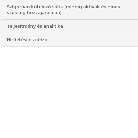
Szigorúan kötelező sütik (mindig aktívak és nincs
szükség hozzájárulásra)
Teljesítmény és analitika
Hirdetési és célzó
VISSZA A LISTÁRA
HASONLÓ VIDEÓK