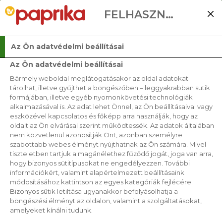
FELHASZNÁLÓI BEÁLLÍTÁSOK
Az Ön adatvédelmi beállításai
Az Ön adatvédelmi beállításai
Bármely weboldal meglátogatásakor az oldal adatokat
KATALÁN TORTILLA
tárolhat, illetve gyűjthet a böngészőben – leggyakrabban sütik
formájában, illetve egyéb nyomonkövetési technológiák
alkalmazásával is. Az adat lehet Önnel, az Ön beállításaival vagy
2019. 04. 08.
eszközével kapcsolatos és főképp arra használják, hogy az
oldalt az Ön elvárásai szerint működtessék. Az adatok általában
nem közvetlenül azonosítják Önt, azonban személyre
szabottabb webes élményt nyújthatnak az Ön számára. Mivel
tiszteletben tartjuk a magánélethez fűződő jogát, joga van arra,
hogy bizonyos sütitípusokat ne engedélyezzen. További
információkért, valamint alapértelmezett beállításaink
módosításához kattintson az egyes kategóriák fejlécére.
Bizonyos sütik letiltása ugyanakkor befolyásolhatja a
böngészési élményt az oldalon, valamint a szolgáltatásokat,
amelyeket kínálni tudunk.