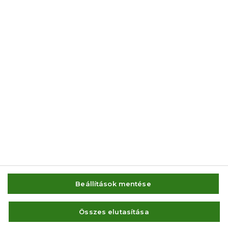
© 2014-2026 AMC Global Media Inc. Minden jog fenntartva.
Beállítások mentése
IMPRESSZUM
FELHASZNÁLÁSI FELTÉTELEK
Összes elutasítása
VISSZAÉLÉS-BEJELENTÉS