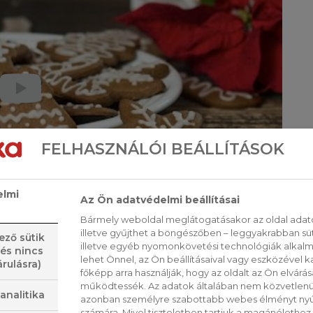
FELHASZNÁLÓI BEÁLLÍTÁSOK
elmi
Az Ön adatvédelmi beállításai
Bármely weboldal meglátogatásakor az oldal adato
illetve gyűjthet a böngészőben – leggyakrabban sü
ező sütik
illetve egyéb nyomonkövetési technológiák alkalma
 és nincs
lehet Önnel, az Ön beállításaival vagy eszközével k
rulásra)
főképp arra használják, hogy az oldalt az Ön elvárása
működtessék. Az adatok általában nem közvetlenül
analitika
azonban személyre szabottabb webes élményt nyú
számára. Mivel tiszteletben tartjuk a magánélethez 