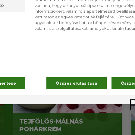
zó
van arra, hogy bizonyos sütitípusokat ne engedély
információkért, valamint alapértelmezett beállítá
kattintson az egyes kategóriák fejlécére. Bizonyos sü
ugyanakkor befolyásolhatja a böngészési élményt a
valamint a szolgáltatásokat, amelyeket kínálni tudu
DEÓK
CS
RO
mentése
Összes elutasítása
Össze
TEJFÖLÖS-MÁLNÁS
POHÁRKRÉM