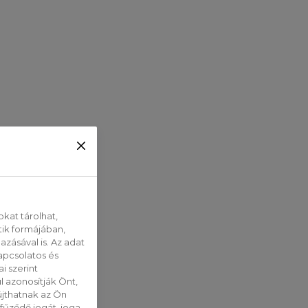
kat tárolhat,
tik formájában,
zásával is. Az adat
apcsolatos és
i szerint
 azonosítják Önt,
jthatnak az Ön
fűződő jogát, joga