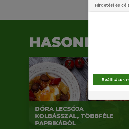
Hirdetési és cél
HASONLÓ VI
Beállítások 
DÓRA LECSÓJA
KOLBÁSSZAL, TÖBBFÉLE
PAPRIKÁBÓL