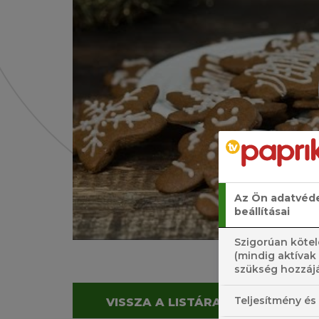
Az Ön adatvéd
beállításai
Szigorúan kötel
(mindig aktívak
szükség hozzájá
Teljesítmény és 
VISSZA A LISTÁRA