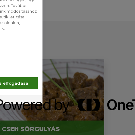
ezzen. További
saink módosításához
tik letiltása
z oldalon,
nk.
s elfogadása
CSEH SÖRGULYÁS