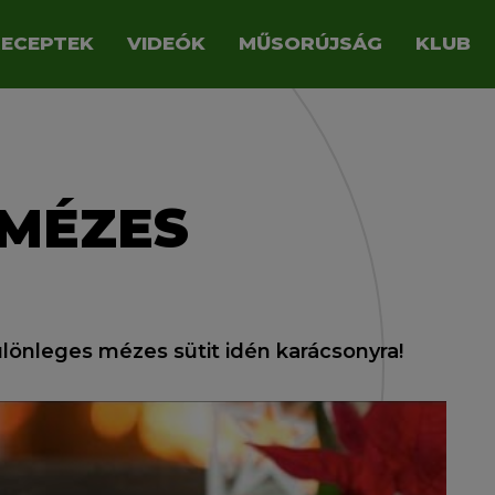
RECEPTEK
VIDEÓK
MŰSORÚJSÁG
KLUB
MÉZES
lönleges mézes sütit idén karácsonyra!