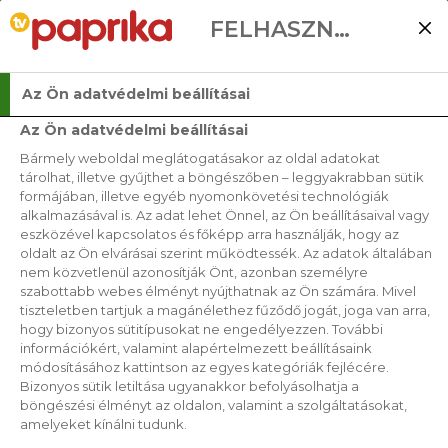
FELHASZNÁLÓI BEÁLLÍTÁSOK
Az Ön adatvédelmi beállításai
Az Ön adatvédelmi beállításai
Bármely weboldal meglátogatásakor az oldal adatokat
ERDEI GYÜMÖLCSÖS
tárolhat, illetve gyűjthet a böngészőben – leggyakrabban sütik
formájában, illetve egyéb nyomonkövetési technológiák
POHÁRKRÉM
alkalmazásával is. Az adat lehet Önnel, az Ön beállításaival vagy
eszközével kapcsolatos és főképp arra használják, hogy az
oldalt az Ön elvárásai szerint működtessék. Az adatok általában
2019. 04. 08.
nem közvetlenül azonosítják Önt, azonban személyre
szabottabb webes élményt nyújthatnak az Ön számára. Mivel
tiszteletben tartjuk a magánélethez fűződő jogát, joga van arra,
hogy bizonyos sütitípusokat ne engedélyezzen. További
információkért, valamint alapértelmezett beállításaink
módosításához kattintson az egyes kategóriák fejlécére.
Bizonyos sütik letiltása ugyanakkor befolyásolhatja a
böngészési élményt az oldalon, valamint a szolgáltatásokat,
amelyeket kínálni tudunk.