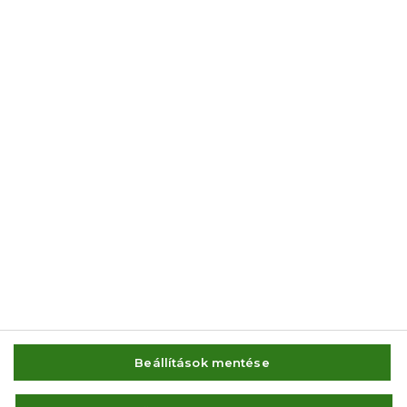
© 2014-2026 AMC Global Media Inc. Minden jog fenntartva.
Beállítások mentése
IMPRESSZUM
FELHASZNÁLÁSI FELTÉTELEK