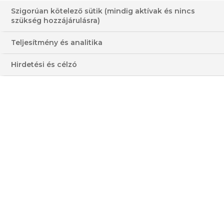
Szigorúan kötelező sütik (mindig aktívak és nincs
szükség hozzájárulásra)
Teljesítmény és analitika
Hirdetési és célzó
VISSZA A LISTÁRA
HASONLÓ VIDEÓK