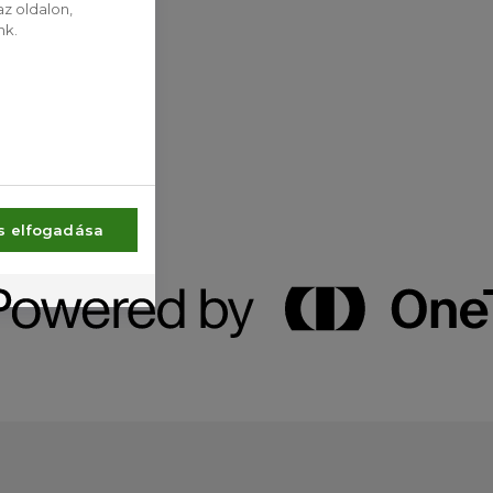
z oldalon,
nk.
s elfogadása