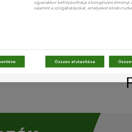
 jégkrémet a liszttel
ugyanakkor befolyásolhatja a böngészési élményt a
valamint a szolgáltatásokat, amelyeket kínálni tudu
zesítőket
l, és zsiradékkal kend ki
CS
RO
tát a formában
mentése
Összes elutasítása
Össze
üteményt