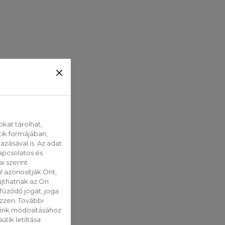
kat tárolhat,
tik formájában,
zásával is. Az adat
apcsolatos és
i szerint
 azonosítják Önt,
jthatnak az Ön
fűződő jogát, joga
ezzen. További
saink módosításához
tik letiltása