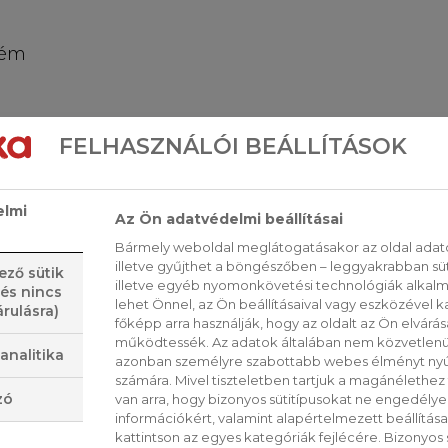
rém
FELHASZNÁLÓI BEÁLLÍTÁSOK
elmi
Az Ön adatvédelmi beállításai
Bármely weboldal meglátogatásakor az oldal adato
illetve gyűjthet a böngészőben – leggyakrabban sü
ező sütik
illetve egyéb nyomonkövetési technológiák alkalma
 és nincs
lehet Önnel, az Ön beállításaival vagy eszközével k
rulásra)
főképp arra használják, hogy az oldalt az Ön elvárása
működtessék. Az adatok általában nem közvetlenül
analitika
azonban személyre szabottabb webes élményt nyú
számára. Mivel tiszteletben tartjuk a magánélethez 
zó
van arra, hogy bizonyos sütitípusokat ne engedély
információkért, valamint alapértelmezett beállítá
kattintson az egyes kategóriák fejlécére. Bizonyos sü