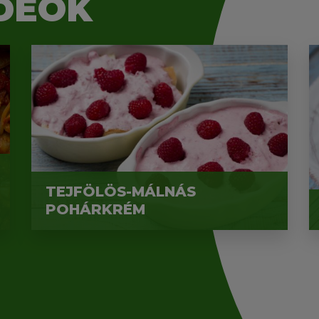
DEÓK
TEJFÖLÖS-MÁLNÁS
POHÁRKRÉM