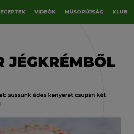
RECEPTEK
VIDEÓK
MŰSORÚJSÁG
KLUB
R JÉGKRÉMBŐL
et: süssünk édes kenyeret csupán két
!