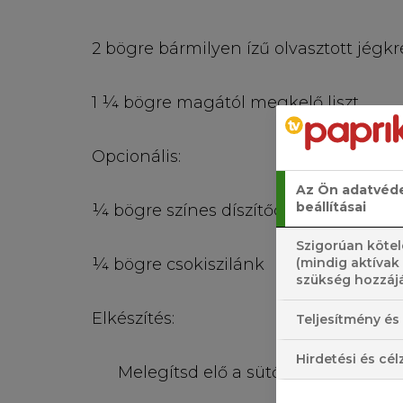
2 bögre bármilyen ízű olvasztott jégk
1 ¼ bögre magától megkelő liszt
Opcionális:
Az Ön adatvéd
beállításai
¼ bögre színes díszítőcukor
Szigorúan kötel
¼ bögre csokiszilánk
(mindig aktívak
szükség hozzájá
Elkészítés:
Teljesítmény és 
Hirdetési és cél
Melegítsd elő a sütőt 175˚C-ra