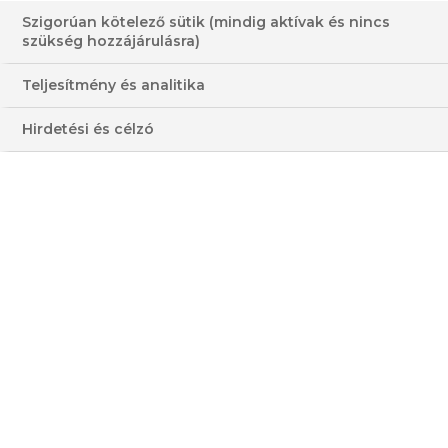
Szigorúan kötelező sütik (mindig aktívak és nincs
szükség hozzájárulásra)
Teljesítmény és analitika
PENNE ZÖLDSÉGES, BAZSALIKOMOS
Hirdetési és célzó
SZÓSSZAL
CITROMOS TAGLIATELLE