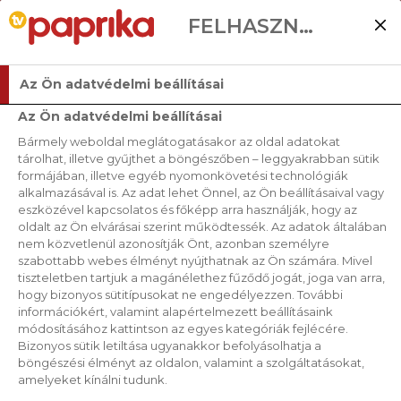
FELHASZNÁLÓI BEÁLLÍTÁSOK
Az Ön adatvédelmi beállításai
Az Ön adatvédelmi beállításai
Bármely weboldal meglátogatásakor az oldal adatokat
RECEPTJEINK
tárolhat, illetve gyűjthet a böngészőben – leggyakrabban sütik
formájában, illetve egyéb nyomonkövetési technológiák
alkalmazásával is. Az adat lehet Önnel, az Ön beállításaival vagy
RENDEZÉS
eszközével kapcsolatos és főképp arra használják, hogy az
oldalt az Ön elvárásai szerint működtessék. Az adatok általában
nem közvetlenül azonosítják Önt, azonban személyre
szabottabb webes élményt nyújthatnak az Ön számára. Mivel
SZŰRŐK
tiszteletben tartjuk a magánélethez fűződő jogát, joga van arra,
hogy bizonyos sütitípusokat ne engedélyezzen. További
információkért, valamint alapértelmezett beállításaink
módosításához kattintson az egyes kategóriák fejlécére.
Bizonyos sütik letiltása ugyanakkor befolyásolhatja a
böngészési élményt az oldalon, valamint a szolgáltatásokat,
amelyeket kínálni tudunk.