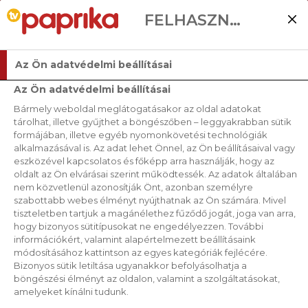
FELHASZNÁLÓI BEÁLLÍTÁSOK
Az Ön adatvédelmi beállításai
Az Ön adatvédelmi beállításai
Bármely weboldal meglátogatásakor az oldal adatokat
tárolhat, illetve gyűjthet a böngészőben – leggyakrabban sütik
formájában, illetve egyéb nyomonkövetési technológiák
alkalmazásával is. Az adat lehet Önnel, az Ön beállításaival vagy
eszközével kapcsolatos és főképp arra használják, hogy az
oldalt az Ön elvárásai szerint működtessék. Az adatok általában
nem közvetlenül azonosítják Önt, azonban személyre
szabottabb webes élményt nyújthatnak az Ön számára. Mivel
tiszteletben tartjuk a magánélethez fűződő jogát, joga van arra,
hogy bizonyos sütitípusokat ne engedélyezzen. További
információkért, valamint alapértelmezett beállításaink
módosításához kattintson az egyes kategóriák fejlécére.
Bizonyos sütik letiltása ugyanakkor befolyásolhatja a
böngészési élményt az oldalon, valamint a szolgáltatásokat,
amelyeket kínálni tudunk.