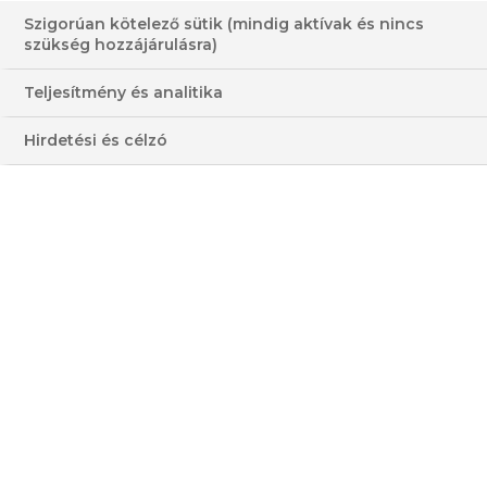
Szigorúan kötelező sütik (mindig aktívak és nincs
ÚJHAGYMA KRÉMLEVES
szükség hozzájárulásra)
SAJTGALUSKÁVAL
Teljesítmény és analitika
30-60 PERC
KÖNNYŰ
Hirdetési és célzó
OLCSÓ
ÁTLAGOS
HOZZÁVALÓK
3 - 4 FŐRE