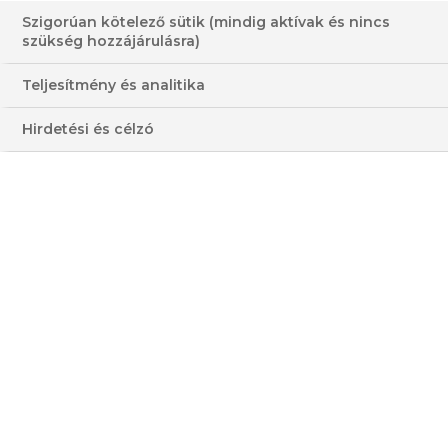
Szigorúan kötelező sütik (mindig aktívak és nincs
SÜTŐTÖKÖS-KRÉMSAJTOS
szükség hozzájárulásra)
SZELET
Teljesítmény és analitika
60-120 PERC
KÖZEPES
Hirdetési és célzó
KÖZEPES
MAGAS
HOZZÁVALÓK
3 - 4 FŐRE