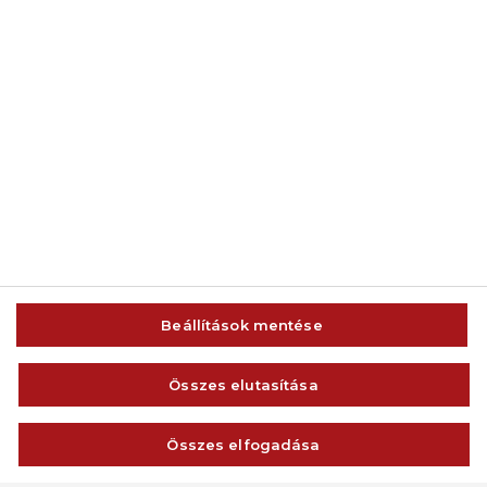
© 2014-2026 AMC Global Media Inc. Minden jog fenntartva.
Beállítások mentése
IMPRESSZUM
FELHASZNÁLÁSI FELTÉTELEK
Összes elutasítása
VISSZAÉLÉS-BEJELENTÉS
ADATVÉDELEM ÉS ADATKEZELÉS
Összes elfogadása
KAPCSOLAT