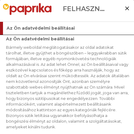
FELHASZNÁLÓI BEÁLLÍTÁSOK
Az Ön adatvédelmi beállításai
Az Ön adatvédelmi beállításai
Bármely weboldal meglátogatásakor az oldal adatokat
tárolhat, illetve gyűjthet a böngészőben – leggyakrabban sütik
formájában, illetve egyéb nyomonkövetési technológiák
alkalmazásával is. Az adat lehet Önnel, az Ön beállításaival vagy
eszközével kapcsolatos és főképp arra használják, hogy az
oldalt az Ön elvárásai szerint működtessék. Az adatok általában
nem közvetlenül azonosítják Önt, azonban személyre
szabottabb webes élményt nyújthatnak az Ön számára. Mivel
tiszteletben tartjuk a magánélethez fűződő jogát, joga van arra,
hogy bizonyos sütitípusokat ne engedélyezzen. További
információkért, valamint alapértelmezett beállításaink
módosításához kattintson az egyes kategóriák fejlécére.
Bizonyos sütik letiltása ugyanakkor befolyásolhatja a
böngészési élményt az oldalon, valamint a szolgáltatásokat,
amelyeket kínálni tudunk.