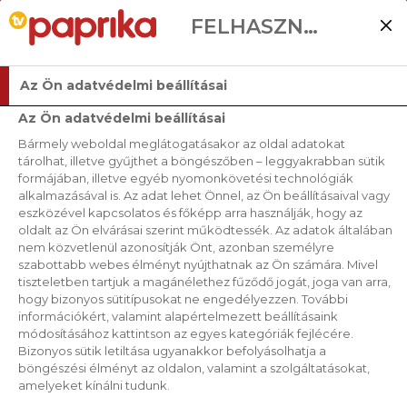
FELHASZNÁLÓI BEÁLLÍTÁSOK
Az Ön adatvédelmi beállításai
Az Ön adatvédelmi beállításai
Bármely weboldal meglátogatásakor az oldal adatokat
tárolhat, illetve gyűjthet a böngészőben – leggyakrabban sütik
formájában, illetve egyéb nyomonkövetési technológiák
alkalmazásával is. Az adat lehet Önnel, az Ön beállításaival vagy
eszközével kapcsolatos és főképp arra használják, hogy az
oldalt az Ön elvárásai szerint működtessék. Az adatok általában
nem közvetlenül azonosítják Önt, azonban személyre
szabottabb webes élményt nyújthatnak az Ön számára. Mivel
tiszteletben tartjuk a magánélethez fűződő jogát, joga van arra,
hogy bizonyos sütitípusokat ne engedélyezzen. További
információkért, valamint alapértelmezett beállításaink
módosításához kattintson az egyes kategóriák fejlécére.
Bizonyos sütik letiltása ugyanakkor befolyásolhatja a
böngészési élményt az oldalon, valamint a szolgáltatásokat,
amelyeket kínálni tudunk.