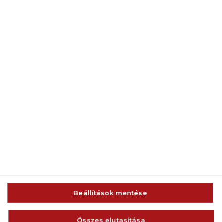
© 2014-2026 AMC Global Media Inc. Minden jog fenntartva.
Beállítások mentése
IMPRESSZUM
FELHASZNÁLÁSI FELTÉTELEK
Összes elutasítása