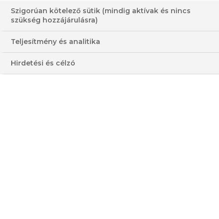
Szigorúan kötelező sütik (mindig aktívak és nincs
SAJTTORTA FRISS
szükség hozzájárulásra)
GYÜMÖLCCSEL
Teljesítmény és analitika
30-60 PERC
KÖZEPES
Hirdetési és célzó
KÖZEPES
MAGAS
HOZZÁVALÓK
3 - 4 FŐRE