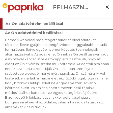
FELHASZNÁLÓI BEÁLLÍTÁSOK
Az Ön adatvédelmi beállításai
Az Ön adatvédelmi beállításai
Bármely weboldal meglátogatásakor az oldal adatokat
tárolhat, illetve gyűjthet a böngészőben – leggyakrabban sütik
formájában, illetve egyéb nyomonkövetési technológiák
alkalmazásával is. Az adat lehet Önnel, az Ön beállításaival vagy
eszközével kapcsolatos és főképp arra használják, hogy az
oldalt az Ön elvárásai szerint működtessék. Az adatok általában
nem közvetlenül azonosítják Önt, azonban személyre
szabottabb webes élményt nyújthatnak az Ön számára. Mivel
tiszteletben tartjuk a magánélethez fűződő jogát, joga van arra,
hogy bizonyos sütitípusokat ne engedélyezzen. További
információkért, valamint alapértelmezett beállításaink
módosításához kattintson az egyes kategóriák fejlécére.
Bizonyos sütik letiltása ugyanakkor befolyásolhatja a
böngészési élményt az oldalon, valamint a szolgáltatásokat,
amelyeket kínálni tudunk.