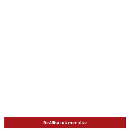
© 2014-2026 AMC Global Media Inc. Minden jog fenntartva.
Beállítások mentése
IMPRESSZUM