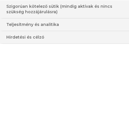
Szigorúan kötelező sütik (mindig aktívak és nincs
szükség hozzájárulásra)
Teljesítmény és analitika
Hirdetési és célzó
RUGELACH
HOZZÁVALÓK
3 - 4 FŐRE