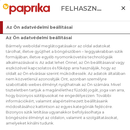
FELHASZNÁLÓI BEÁLLÍTÁSOK
Az Ön adatvédelmi beállításai
Az Ön adatvédelmi beállításai
Bármely weboldal meglátogatásakor az oldal adatokat
tárolhat, illetve gyűjthet a böngészőben – leggyakrabban sütik
formájában, illetve egyéb nyomonkövetési technológiák
alkalmazásával is. Az adat lehet Önnel, az Ön beállításaival vagy
eszközével kapcsolatos és főképp arra használják, hogy az
oldalt az Ön elvárásai szerint működtessék. Az adatok általában
nem közvetlenül azonosítják Önt, azonban személyre
szabottabb webes élményt nyújthatnak az Ön számára. Mivel
tiszteletben tartjuk a magánélethez fűződő jogát, joga van arra,
hogy bizonyos sütitípusokat ne engedélyezzen. További
információkért, valamint alapértelmezett beállításaink
módosításához kattintson az egyes kategóriák fejlécére.
Bizonyos sütik letiltása ugyanakkor befolyásolhatja a
böngészési élményt az oldalon, valamint a szolgáltatásokat,
amelyeket kínálni tudunk.