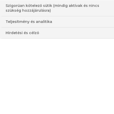
Szigorúan kötelező sütik (mindig aktívak és nincs
szükség hozzájárulásra)
Teljesítmény és analitika
NUDLI MÁKKAL, EPERREL
Hirdetési és célzó
ÉS TEJFÖLLEL
HOZZÁVALÓK