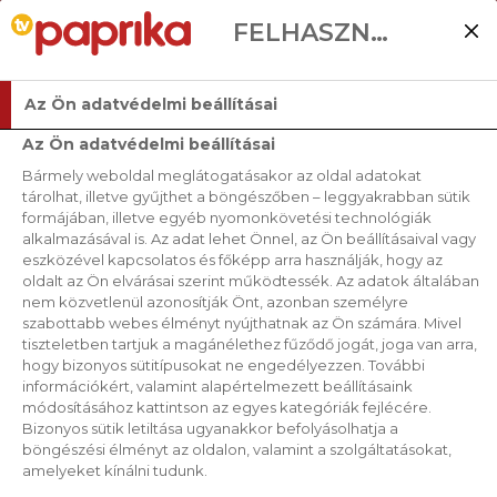
FELHASZNÁLÓI BEÁLLÍTÁSOK
Az Ön adatvédelmi beállításai
Az Ön adatvédelmi beállításai
Bármely weboldal meglátogatásakor az oldal adatokat
tárolhat, illetve gyűjthet a böngészőben – leggyakrabban sütik
formájában, illetve egyéb nyomonkövetési technológiák
alkalmazásával is. Az adat lehet Önnel, az Ön beállításaival vagy
eszközével kapcsolatos és főképp arra használják, hogy az
oldalt az Ön elvárásai szerint működtessék. Az adatok általában
nem közvetlenül azonosítják Önt, azonban személyre
szabottabb webes élményt nyújthatnak az Ön számára. Mivel
tiszteletben tartjuk a magánélethez fűződő jogát, joga van arra,
hogy bizonyos sütitípusokat ne engedélyezzen. További
információkért, valamint alapértelmezett beállításaink
módosításához kattintson az egyes kategóriák fejlécére.
Bizonyos sütik letiltása ugyanakkor befolyásolhatja a
böngészési élményt az oldalon, valamint a szolgáltatásokat,
amelyeket kínálni tudunk.