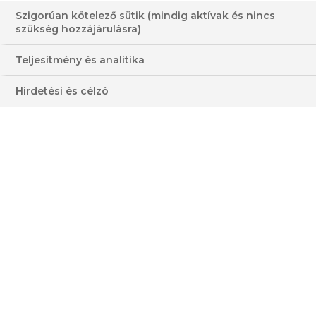
Szigorúan kötelező sütik (mindig aktívak és nincs
szükség hozzájárulásra)
Teljesítmény és analitika
KERTI ZÖLDEK, LÁGY
Hirdetési és célzó
CURRY, RAGACSOS RIZS
HOZZÁVALÓK