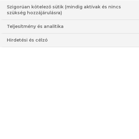
Szigorúan kötelező sütik (mindig aktívak és nincs
ALMÁS-DIÓS
szükség hozzájárulásra)
MACESZTORTA
Teljesítmény és analitika
30-60 PERC
KÖNNYŰ
Hirdetési és célzó
KÖZEPES
MAGAS
HOZZÁVALÓK
3 - 4 FŐRE