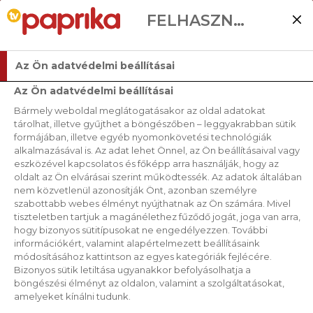
FELHASZNÁLÓI BEÁLLÍTÁSOK
Az Ön adatvédelmi beállításai
Az Ön adatvédelmi beállításai
Bármely weboldal meglátogatásakor az oldal adatokat
tárolhat, illetve gyűjthet a böngészőben – leggyakrabban sütik
formájában, illetve egyéb nyomonkövetési technológiák
alkalmazásával is. Az adat lehet Önnel, az Ön beállításaival vagy
eszközével kapcsolatos és főképp arra használják, hogy az
oldalt az Ön elvárásai szerint működtessék. Az adatok általában
nem közvetlenül azonosítják Önt, azonban személyre
szabottabb webes élményt nyújthatnak az Ön számára. Mivel
tiszteletben tartjuk a magánélethez fűződő jogát, joga van arra,
hogy bizonyos sütitípusokat ne engedélyezzen. További
információkért, valamint alapértelmezett beállításaink
módosításához kattintson az egyes kategóriák fejlécére.
Bizonyos sütik letiltása ugyanakkor befolyásolhatja a
böngészési élményt az oldalon, valamint a szolgáltatásokat,
amelyeket kínálni tudunk.