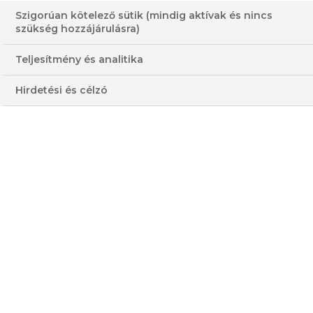
Szigorúan kötelező sütik (mindig aktívak és nincs
szükség hozzájárulásra)
ALFAJORES KEKSZ
Teljesítmény és analitika
30-60 PERC
KÖNNYŰ
Hirdetési és célzó
KÖZEPES
MAGAS
HOZZÁVALÓK
3 - 4 FŐRE