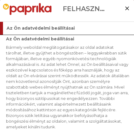
FELHASZNÁLÓI BEÁLLÍTÁSOK
Az Ön adatvédelmi beállításai
Az Ön adatvédelmi beállításai
Bármely weboldal meglátogatásakor az oldal adatokat
tárolhat, illetve gyűjthet a böngészőben – leggyakrabban sütik
formájában, illetve egyéb nyomonkövetési technológiák
alkalmazásával is. Az adat lehet Önnel, az Ön beállításaival vagy
eszközével kapcsolatos és főképp arra használják, hogy az
oldalt az Ön elvárásai szerint működtessék. Az adatok általában
nem közvetlenül azonosítják Önt, azonban személyre
szabottabb webes élményt nyújthatnak az Ön számára. Mivel
tiszteletben tartjuk a magánélethez fűződő jogát, joga van arra,
hogy bizonyos sütitípusokat ne engedélyezzen. További
információkért, valamint alapértelmezett beállításaink
módosításához kattintson az egyes kategóriák fejlécére.
Bizonyos sütik letiltása ugyanakkor befolyásolhatja a
böngészési élményt az oldalon, valamint a szolgáltatásokat,
amelyeket kínálni tudunk.