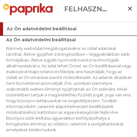
FELHASZNÁLÓI BEÁLLÍTÁSOK
Az Ön adatvédelmi beállításai
Az Ön adatvédelmi beállításai
Bármely weboldal meglátogatásakor az oldal adatokat
tárolhat, illetve gyűjthet a böngészőben – leggyakrabban sütik
formájában, illetve egyéb nyomonkövetési technológiák
alkalmazásával is. Az adat lehet Önnel, az Ön beállításaival vagy
eszközével kapcsolatos és főképp arra használják, hogy az
oldalt az Ön elvárásai szerint működtessék. Az adatok általában
nem közvetlenül azonosítják Önt, azonban személyre
szabottabb webes élményt nyújthatnak az Ön számára. Mivel
tiszteletben tartjuk a magánélethez fűződő jogát, joga van arra,
hogy bizonyos sütitípusokat ne engedélyezzen. További
információkért, valamint alapértelmezett beállításaink
módosításához kattintson az egyes kategóriák fejlécére.
Bizonyos sütik letiltása ugyanakkor befolyásolhatja a
böngészési élményt az oldalon, valamint a szolgáltatásokat,
amelyeket kínálni tudunk.