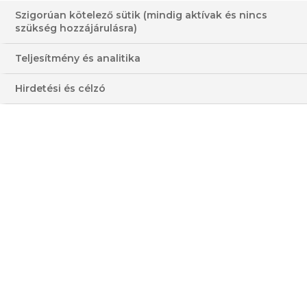
Szigorúan kötelező sütik (mindig aktívak és nincs
szükség hozzájárulásra)
AJVÁR ÉS CSEVAP
Teljesítmény és analitika
30-60 PERC
KÖNNYŰ
Hirdetési és célzó
OLCSÓ
ÁTLAGOS
HOZZÁVALÓK
2 - 3 FŐRE
ELKÉSZÍTÉS