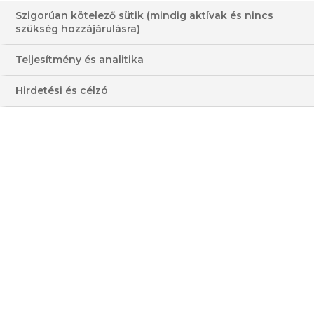
Szigorúan kötelező sütik (mindig aktívak és nincs
szükség hozzájárulásra)
Teljesítmény és analitika
RORY O'CONNELL
Hirdetési és célzó
FŐZŐISKOLÁJA
ADÁS
Rory O'Connell valószínűleg Írország