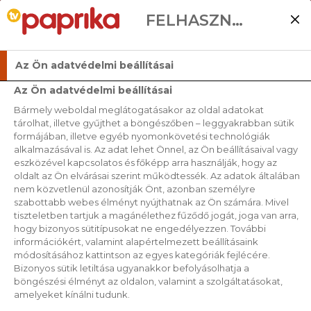
FELHASZNÁLÓI BEÁLLÍTÁSOK
Az Ön adatvédelmi beállításai
Az Ön adatvédelmi beállításai
Bármely weboldal meglátogatásakor az oldal adatokat
tárolhat, illetve gyűjthet a böngészőben – leggyakrabban sütik
formájában, illetve egyéb nyomonkövetési technológiák
alkalmazásával is. Az adat lehet Önnel, az Ön beállításaival vagy
eszközével kapcsolatos és főképp arra használják, hogy az
oldalt az Ön elvárásai szerint működtessék. Az adatok általában
nem közvetlenül azonosítják Önt, azonban személyre
szabottabb webes élményt nyújthatnak az Ön számára. Mivel
tiszteletben tartjuk a magánélethez fűződő jogát, joga van arra,
hogy bizonyos sütitípusokat ne engedélyezzen. További
információkért, valamint alapértelmezett beállításaink
módosításához kattintson az egyes kategóriák fejlécére.
Bizonyos sütik letiltása ugyanakkor befolyásolhatja a
böngészési élményt az oldalon, valamint a szolgáltatásokat,
amelyeket kínálni tudunk.