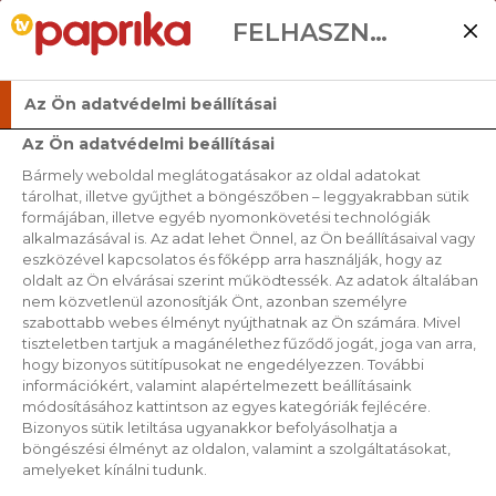
FELHASZNÁLÓI BEÁLLÍTÁSOK
Az Ön adatvédelmi beállításai
Az Ön adatvédelmi beállításai
Bármely weboldal meglátogatásakor az oldal adatokat
tárolhat, illetve gyűjthet a böngészőben – leggyakrabban sütik
formájában, illetve egyéb nyomonkövetési technológiák
alkalmazásával is. Az adat lehet Önnel, az Ön beállításaival vagy
eszközével kapcsolatos és főképp arra használják, hogy az
oldalt az Ön elvárásai szerint működtessék. Az adatok általában
nem közvetlenül azonosítják Önt, azonban személyre
szabottabb webes élményt nyújthatnak az Ön számára. Mivel
tiszteletben tartjuk a magánélethez fűződő jogát, joga van arra,
hogy bizonyos sütitípusokat ne engedélyezzen. További
információkért, valamint alapértelmezett beállításaink
módosításához kattintson az egyes kategóriák fejlécére.
Bizonyos sütik letiltása ugyanakkor befolyásolhatja a
böngészési élményt az oldalon, valamint a szolgáltatásokat,
amelyeket kínálni tudunk.