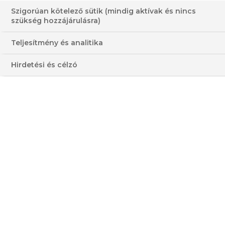
Szigorúan kötelező sütik (mindig aktívak és nincs
szükség hozzájárulásra)
Teljesítmény és analitika
RORY O'CONNELL
Hirdetési és célzó
FŐZŐISKOLÁJA
ADÁS
Rory O'Connell valószínűleg Írország