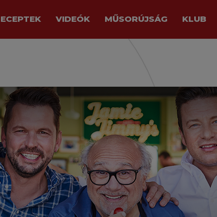
RECEPTEK
VIDEÓK
MŰSORÚJSÁG
KLUB