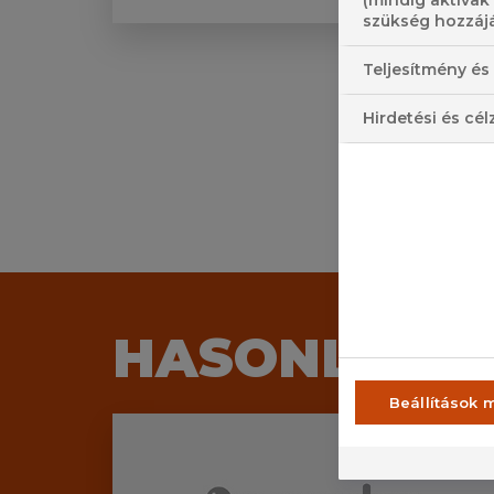
(mindig aktívak
szükség hozzájá
Teljesítmény és 
Hirdetési és cél
HASONLÓ M
Beállítások 