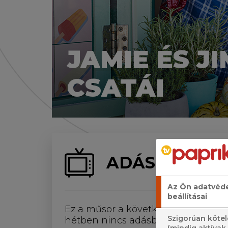
JAMIE ÉS J
CSATÁI
ADÁS
Az Ön adatvéd
beállításai
Ez a műsor a következő négy
Szigorúan kötel
hétben nincs adásban.