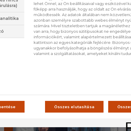
 és nincs
lehet Önnel, az Ön beállításaival vagy eszközével k
rulásra)
amelyeket életük mély és különleges pillana
főképp arra használják, hogy az oldalt az Ön elvárása
ételeket készít a vendégeivel, melyek tökél
működtessék. Az adatok általában nem közvetlenül
analitika
azonban személyre szabottabb webes élményt nyú
eredményeznek.
számára. Mivel tiszteletben tartjuk a magánélethez 
zó
van arra, hogy bizonyos sütitípusokat ne engedély
információkért, valamint alapértelmezett beállítá
kattintson az egyes kategóriák fejlécére. Bizonyos sü
VISSZA A LISTÁRA
ugyanakkor befolyásolhatja a böngészési élményt a
valamint a szolgáltatásokat, amelyeket kínálni tudu
CS
RO
ŰSOROK
mentése
Összes elutasítása
Össze