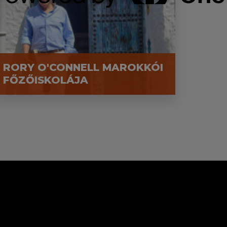
RORY O'CONNELL MAROKKÓI
FŐZŐISKOLÁJA